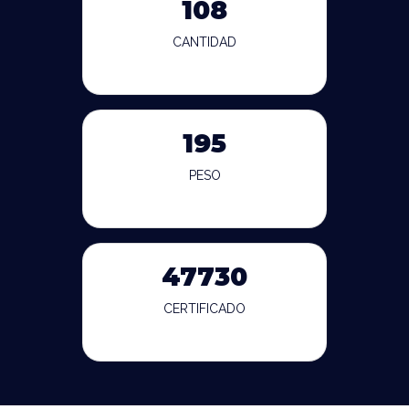
108
CANTIDAD
195
PESO
47730
CERTIFICADO