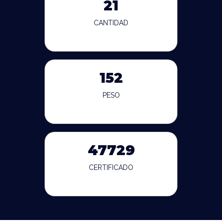
21
CANTIDAD
152
PESO
47729
CERTIFICADO