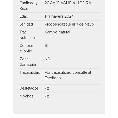
26 AA
11 AAHE
4 HE
1 RA
Cantidad y
Raza
Primavera 2024
Edad
Sanidad
Ricobendazole el 7 de Mayo
Trat.
Campo Natural
Nutricional
Conoce
SI
MíoMío
Zona
NO
Garrapata
Trazabilidad
Por trazabilidad consulte al
Escritorio
Destetados
42
Mochos
42