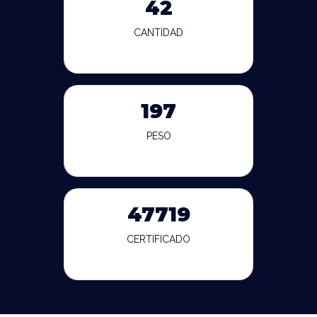
42
CANTIDAD
197
PESO
47719
CERTIFICADO