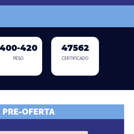
400-420
47562
PESO
CERTIFICADO
PRE-OFERTA