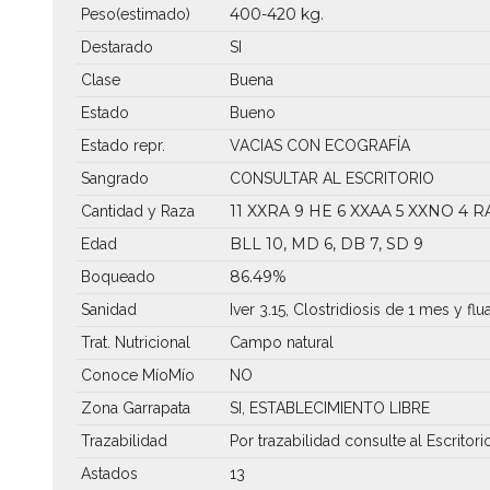
400-420 kg.
Peso(estimado)
Destarado
SI
Clase
Buena
Estado
Bueno
Estado repr.
VACIAS CON ECOGRAFÍA
Sangrado
CONSULTAR AL ESCRITORIO
11 XXRA
9 HE
6 XXAA
5 XXNO
4 R
Cantidad y Raza
BLL 10, MD 6, DB 7, SD 9
Edad
86.49%
Boqueado
Sanidad
Iver 3.15, Clostridiosis de 1 mes y fl
Trat. Nutricional
Campo natural
Conoce MíoMío
NO
Zona Garrapata
SI, ESTABLECIMIENTO LIBRE
Trazabilidad
Por trazabilidad consulte al Escritori
Astados
13