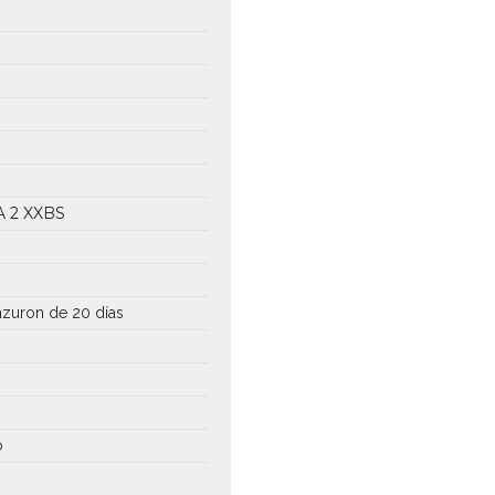
A
2 XXBS
uazuron de 20 días
o