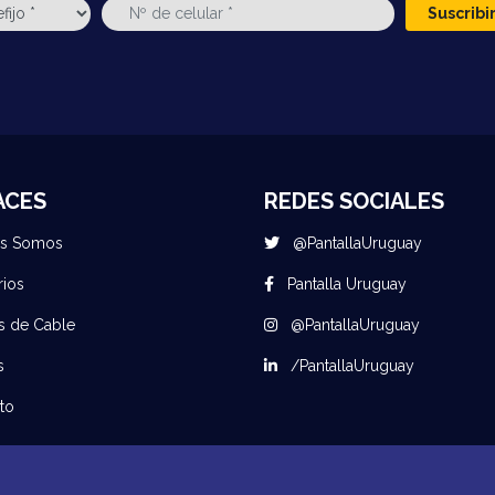
Suscrib
ACES
REDES SOCIALES
es Somos
@PantallaUruguay
rios
Pantalla Uruguay
s de Cable
@PantallaUruguay
s
/PantallaUruguay
to
© 2026 Todos los derechos reservados Pantalla Uruguay - Desarrollado por
MuuStack