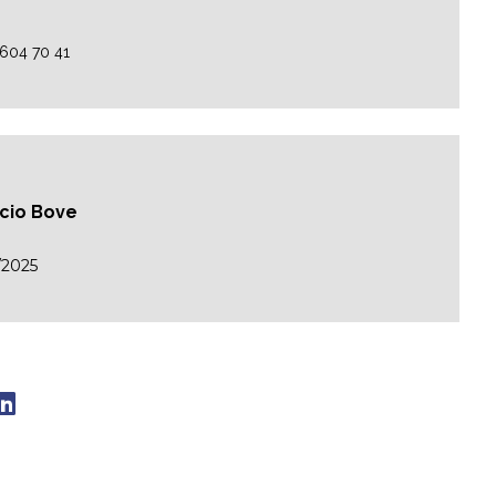
2604 70 41
acio Bove
/2025