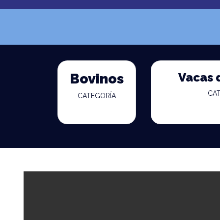
Vacas 
Bovinos
CA
CATEGORÍA