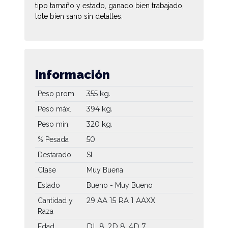
tipo tamaño y estado, ganado bien trabajado,
lote bien sano sin detalles.
Información
355 kg.
Peso prom.
394 kg.
Peso máx.
320 kg.
Peso mín.
50
% Pesada
Destarado
SI
Clase
Muy Buena
Estado
Bueno - Muy Bueno
29 AA
15 RA
1 AAXX
Cantidad y
Raza
DL 8, 2D 8, 4D 7
Edad