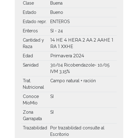
Clase
Buena
Estado
Bueno
Estado repr.
ENTEROS
Enteros
SI - 24
14 HE
4 HERA
2 AA
2 AAHE
1
Cantidad y
RA
1 XXHE
Raza
Primavera 2024
Edad
Sanidad
30/04 Ricobendazole- 10/05
IVM 3,15%
Trat.
Campo natural + ración
Nutricional
Conoce
SI
MíoMío
Zona
SI
Garrapata
Trazabilidad
Por trazabilidad consulte al
Escritorio