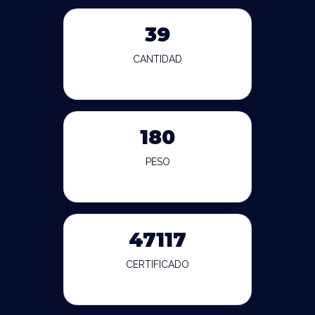
39
CANTIDAD
180
PESO
47117
CERTIFICADO