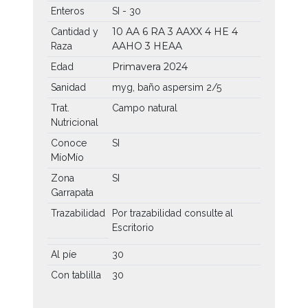
Enteros
SI - 30
10 AA
6 RA
3 AAXX
4 HE
4
Cantidad y
AAHO
3 HEAA
Raza
Primavera 2024
Edad
Sanidad
myg, baño aspersim 2/5
Trat.
Campo natural
Nutricional
Conoce
SI
MíoMío
Zona
SI
Garrapata
Trazabilidad
Por trazabilidad consulte al
Escritorio
Al píe
30
Con tablilla
30