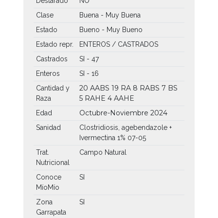
Destarado
NO
Clase
Buena - Muy Buena
Estado
Bueno - Muy Bueno
Estado repr.
ENTEROS / CASTRADOS
Castrados
SI - 47
Enteros
SI - 16
20 AABS
19 RA
8 RABS
7 BS
Cantidad y
5 RAHE
4 AAHE
Raza
Octubre-Noviembre 2024
Edad
Sanidad
Clostridiosis, agebendazole +
Ivermectina 1% 07-05
Trat.
Campo Natural
Nutricional
Conoce
SI
MíoMío
Zona
SI
Garrapata