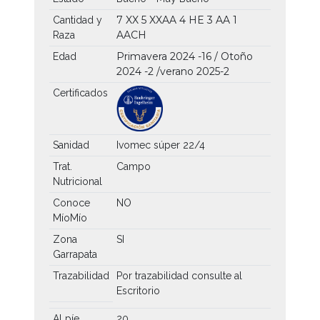
7 XX
5 XXAA
4 HE
3 AA
1
Cantidad y
AACH
Raza
Primavera 2024 -16 / Otoño
Edad
2024 -2 /verano 2025-2
Certificados
Sanidad
Ivomec súper 22/4
Trat.
Campo
Nutricional
Conoce
NO
MíoMío
Zona
SI
Garrapata
Trazabilidad
Por trazabilidad consulte al
Escritorio
Al píe
20