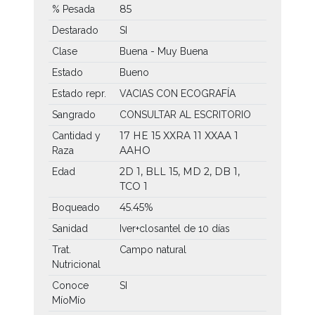
85
% Pesada
Destarado
SI
Clase
Buena - Muy Buena
Estado
Bueno
Estado repr.
VACIAS CON ECOGRAFÍA
Sangrado
CONSULTAR AL ESCRITORIO
17 HE
15 XXRA
11 XXAA
1
Cantidad y
AAHO
Raza
2D 1, BLL 15, MD 2, DB 1,
Edad
TCO 1
45.45%
Boqueado
Sanidad
Iver+closantel de 10 días
Trat.
Campo natural
Nutricional
Conoce
SI
MíoMío