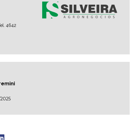
el. 4642
remini
/2025