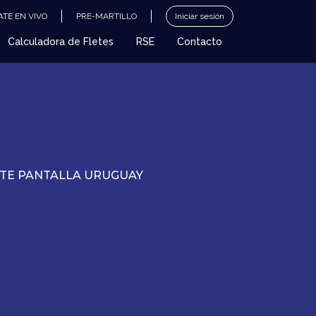
TE EN VIVO
PRE-MARTILLO
Iniciar sesión
Calculadora de Fletes
RSE
Contacto
ATE PANTALLA URUGUAY