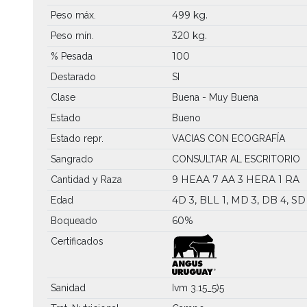
499 kg.
Peso máx.
320 kg.
Peso mín.
100
% Pesada
Destarado
SI
Clase
Buena - Muy Buena
Estado
Bueno
Estado repr.
VACIAS CON ECOGRAFÍA
Sangrado
CONSULTAR AL ESCRITORIO
9 HEAA
7 AA
3 HERA
1 RA
Cantidad y Raza
4D 3, BLL 1, MD 3, DB 4, SD
Edad
60%
Boqueado
Certificados
Sanidad
Ivm 3.15_5)5