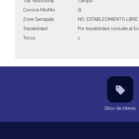
Trat. Nutricional
Campo
Conoce MíoMío
SI
Zona Garrapata
NO, ESTABLECIMIENTO LIBRE
Trazabilidad
Por trazabilidad consulte al Es
Tocos
1
Sitios de Interés