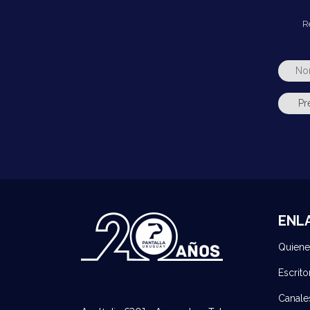
R
ENL
Quien
Escrito
Canale