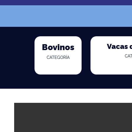
Vacas 
Bovinos
CA
CATEGORÍA