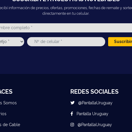
ecibí información de precios, ofertas, promociones, fechas de remate y sorte
directamente en tu celular.
Suscrib
ACES
REDES SOCIALES
es Somos
@PantallaUruguay
rios
Pantalla Uruguay
s de Cable
@PantallaUruguay