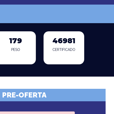
179
46981
PESO
CERTIFICADO
PRE-OFERTA