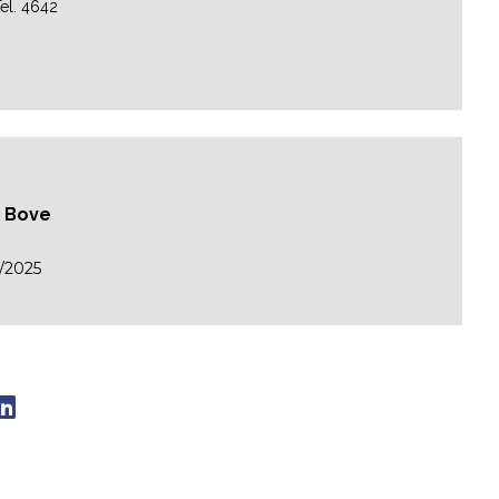
el. 4642
n Bove
/2025