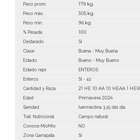
179 kg.
Peso prom.
305 kg.
Peso máx.
96 kg.
Peso mín.
100
% Pesada
Destarado
SI
Clase
Buena - Muy Buena
Estado
Bueno - Muy Bueno
Estado repr.
ENTEROS
Enteros
SI - 42
21 HE
10 AA
10 HEAA
1 HE
Cantidad y Raza
Primavera 2024
Edad
Sanidad
Ivermectina 3,15 del dia
Trat. Nutricional
Campo natural
Conoce MíoMío
NO
Zona Garrapata
SI