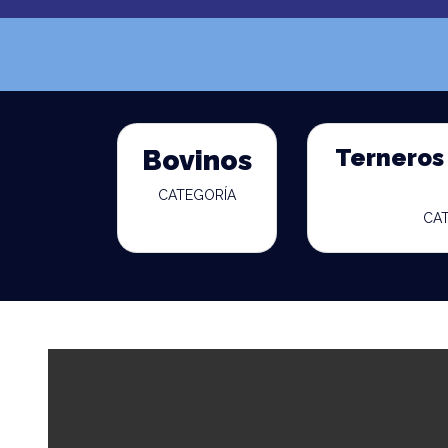
Terneros 
Bovinos
CATEGORÍA
CA