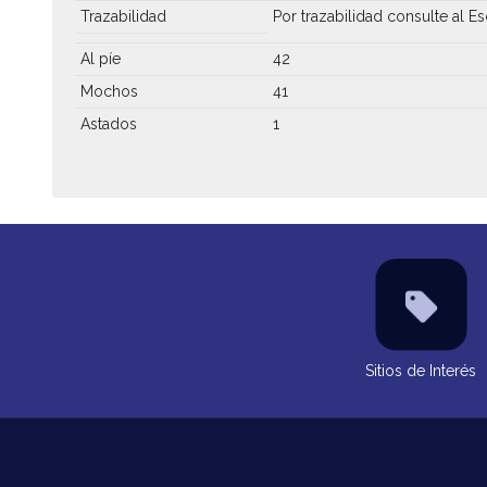
Trazabilidad
Por trazabilidad consulte al Es
Al píe
42
Mochos
41
Astados
1
Sitios de Interés