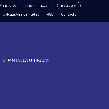
TE EN VIVO
PRE-MARTILLO
Iniciar sesión
Calculadora de Fletes
RSE
Contacto
ATE PANTALLA URUGUAY