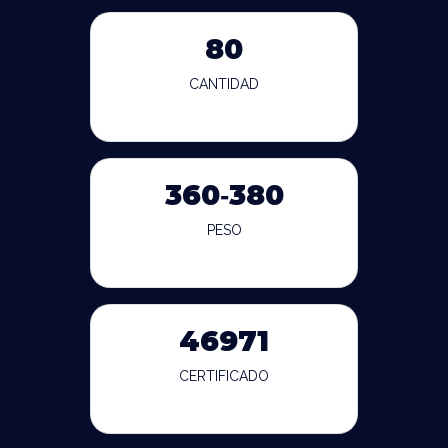
80
CANTIDAD
360‐380
PESO
46971
CERTIFICADO