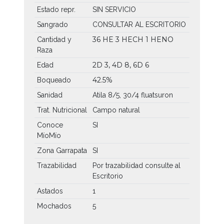
Estado repr.
SIN SERVICIO
Sangrado
CONSULTAR AL ESCRITORIO
36 HE
3 HECH
1 HENO
Cantidad y
Raza
2D 3, 4D 8, 6D 6
Edad
42.5%
Boqueado
Sanidad
Atila 8/5, 30/4 fluatsuron
Trat. Nutricional
Campo natural
Conoce
SI
MíoMío
Zona Garrapata
SI
Trazabilidad
Por trazabilidad consulte al
Escritorio
Astados
1
Mochados
5