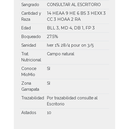
Sangrado
CONSULTAR AL ESCRITORIO
14 HEAA
9 HE
6 BS
3 HEXX
3
Cantidad y
CC
3 HOAA
2 RA
Raza
BLL 3, MD 4, DB 1, FP 3
Edad
27.5%
Boqueado
Sanidad
Iver 1% 28/4 pour on 3/5
Trat.
Campo natural
Nutricional
Conoce
SI
MíoMío
Zona
SI
Garrapata
Trazabilidad
Por trazabilidad consulte al
Escritorio
Astados
10