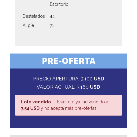
Escritorio
Destetados
44
Al píe
71
PRE-OFERTA
PRECIO APERTURA: 3.100
USD
VALOR ACTUAL: 3.160
USD
Lote vendido
— Este lote ya fue vendido a
3.54 USD
y no acepta más pre-ofertas.