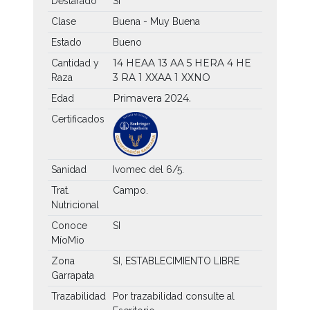
Destarado
SI
Clase
Buena - Muy Buena
Estado
Bueno
14 HEAA
13 AA
5 HERA
4 HE
Cantidad y
3 RA
1 XXAA
1 XXNO
Raza
Primavera 2024.
Edad
Certificados
Sanidad
Ivomec del 6/5.
Trat.
Campo.
Nutricional
Conoce
SI
MíoMío
Zona
SI, ESTABLECIMIENTO LIBRE
Garrapata
Trazabilidad
Por trazabilidad consulte al