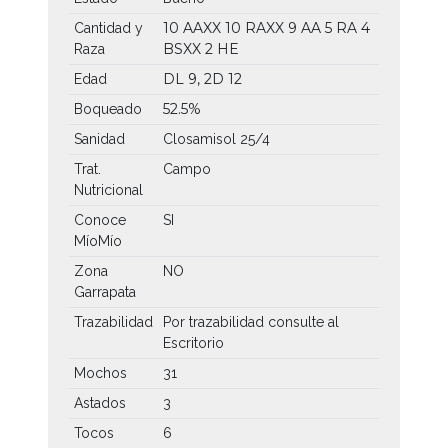
10 AAXX
10 RAXX
9 AA
5 RA
4
Cantidad y
BSXX
2 HE
Raza
DL 9, 2D 12
Edad
52.5%
Boqueado
Sanidad
Closamisol 25/4
Trat.
Campo
Nutricional
Conoce
SI
MíoMío
Zona
NO
Garrapata
Trazabilidad
Por trazabilidad consulte al
Escritorio
Mochos
31
Astados
3
Tocos
6