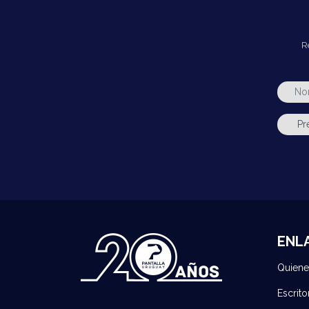
R
ENL
Quien
Escrito