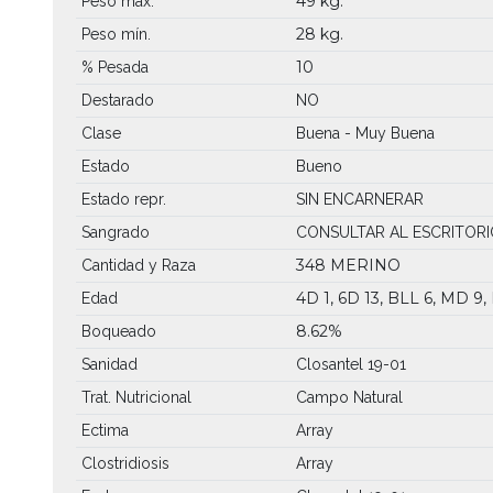
49 kg.
Peso máx.
28 kg.
Peso mín.
10
% Pesada
Destarado
NO
Clase
Buena - Muy Buena
Estado
Bueno
Estado repr.
SIN ENCARNERAR
Sangrado
CONSULTAR AL ESCRITORI
348 MERINO
Cantidad y Raza
4D 1, 6D 13, BLL 6, MD 9,
Edad
8.62%
Boqueado
Sanidad
Closantel 19-01
Trat. Nutricional
Campo Natural
Ectima
Array
Clostridiosis
Array