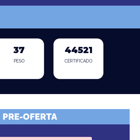
37
44521
PESO
CERTIFICADO
PRE-OFERTA