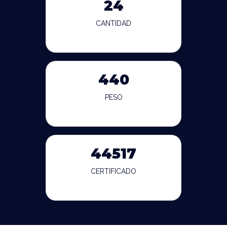
24
CANTIDAD
440
PESO
44517
CERTIFICADO