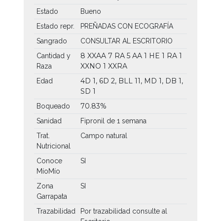
Estado
Bueno
Estado repr.
PREÑADAS CON ECOGRAFÍA
Sangrado
CONSULTAR AL ESCRITORIO
8 XXAA
7 RA
5 AA
1 HE
1 RA
1
Cantidad y
XXNO
1 XXRA
Raza
4D 1, 6D 2, BLL 11, MD 1, DB 1,
Edad
SD 1
70.83%
Boqueado
Sanidad
Fipronil de 1 semana
Trat.
Campo natural
Nutricional
Conoce
SI
MíoMío
Zona
SI
Garrapata
Trazabilidad
Por trazabilidad consulte al