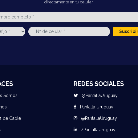
directamente en tu celular.
Suscrib
ACES
REDES SOCIALES
es Somos
@PantallaUruguay
rios
Pantalla Uruguay
s de Cable
@PantallaUruguay
s
/PantallaUruguay