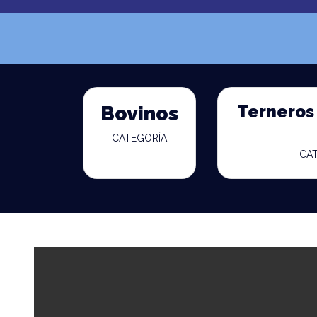
Terneros 
Bovinos
CATEGORÍA
CA