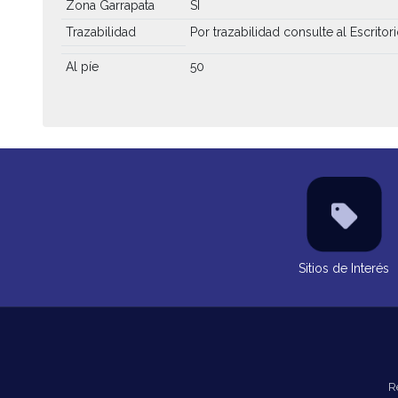
Zona Garrapata
SI
Trazabilidad
Por trazabilidad consulte al Escritor
Al píe
50
Sitios de Interés
R