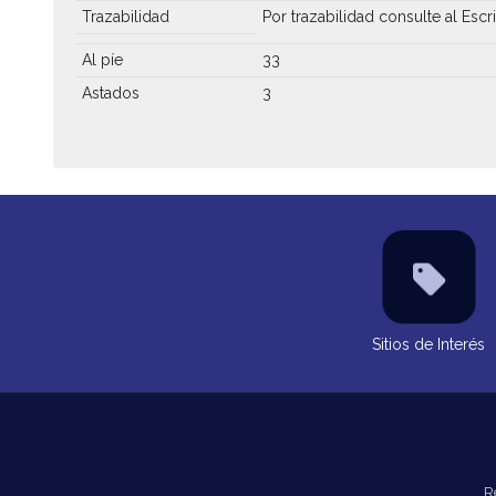
Trazabilidad
Por trazabilidad consulte al Escri
Al píe
33
Astados
3
Sitios de Interés
R