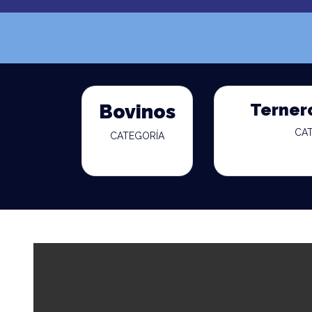
Terner
Bovinos
CA
CATEGORÍA