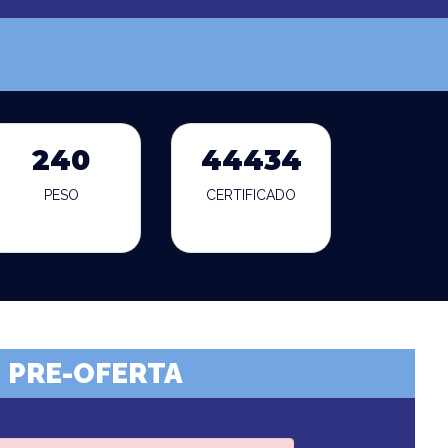
240
44434
PESO
CERTIFICADO
PRE-OFERTA