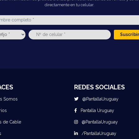
directamente en tu celular.
Suscrib
ACES
REDES SOCIALES
es Somos
@PantallaUruguay
rios
Pantalla Uruguay
s de Cable
@PantallaUruguay
s
/PantallaUruguay