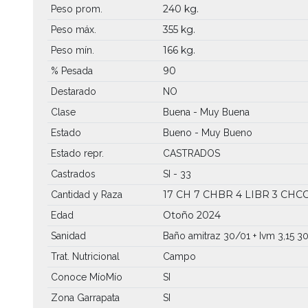
240 kg.
Peso prom.
355 kg.
Peso máx.
166 kg.
Peso mín.
90
% Pesada
Destarado
NO
Clase
Buena - Muy Buena
Estado
Bueno - Muy Bueno
Estado repr.
CASTRADOS
Castrados
SI - 33
17 CH
7 CHBR
4 LIBR
3 CHC
Cantidad y Raza
Otoño 2024
Edad
Sanidad
Baño amitraz 30/01 + Ivm 3,15 3
Trat. Nutricional
Campo
Conoce MíoMío
SI
Zona Garrapata
SI