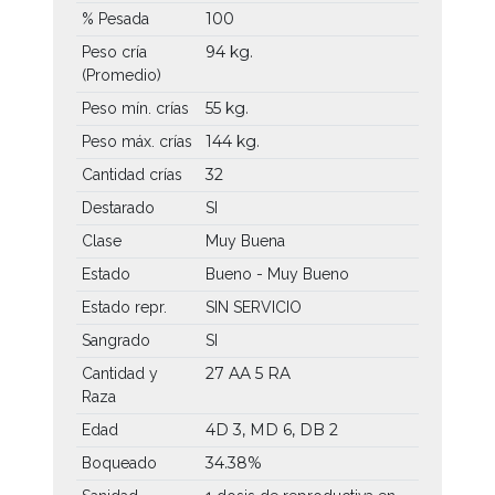
100
% Pesada
94 kg.
Peso cría
(Promedio)
55 kg.
Peso mín. crías
144 kg.
Peso máx. crías
32
Cantidad crías
Destarado
SI
Clase
Muy Buena
Estado
Bueno - Muy Bueno
Estado repr.
SIN SERVICIO
Sangrado
SI
27 AA
5 RA
Cantidad y
Raza
4D 3, MD 6, DB 2
Edad
34.38%
Boqueado