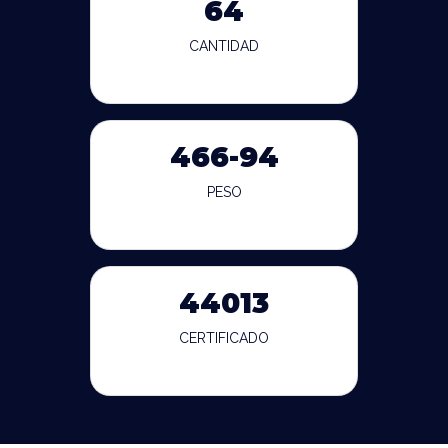
64
CANTIDAD
466-94
PESO
44013
CERTIFICADO