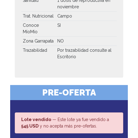
Sanidad
1 dosis de reproductiva en
noviembre
Trat. Nutricional
Campo
Conoce
SI
MíoMío
Zona Garrapata
NO
Trazabilidad
Por trazabilidad consulte al
Escritorio
PRE-OFERTA
Lote vendido
— Este lote ya fue vendido a
545 USD
y no acepta más pre-ofertas.