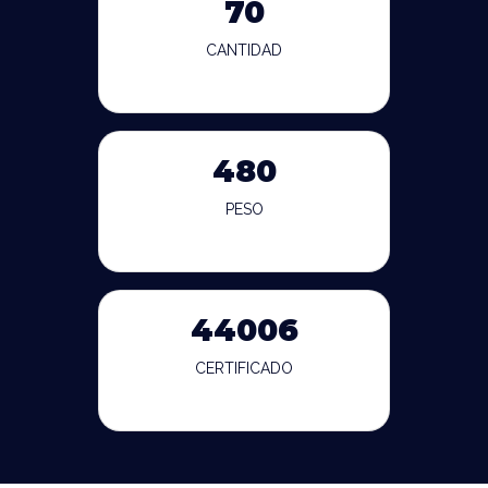
70
CANTIDAD
480
PESO
44006
CERTIFICADO