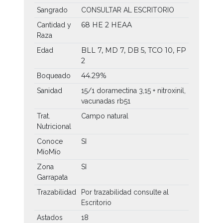
Sangrado
CONSULTAR AL ESCRITORIO
68 HE
2 HEAA
Cantidad y
Raza
BLL 7, MD 7, DB 5, TCO 10, FP
Edad
2
44.29%
Boqueado
Sanidad
15/1 doramectina 3,15 + nitroxinil,
vacunadas rb51
Trat.
Campo natural
Nutricional
Conoce
SI
MíoMío
Zona
SI
Garrapata
Trazabilidad
Por trazabilidad consulte al
Escritorio
Astados
18