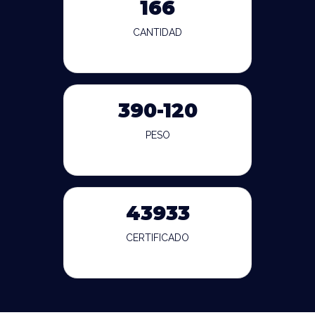
166
CANTIDAD
390-120
PESO
43933
CERTIFICADO