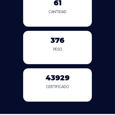
61
CANTIDAD
376
PESO
43929
CERTIFICADO