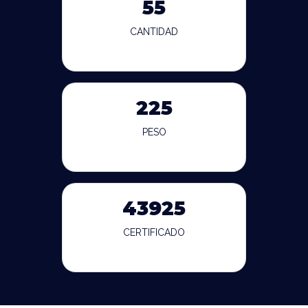
55
CANTIDAD
225
PESO
43925
CERTIFICADO