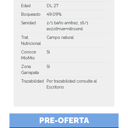
DL 27
Edad
49.09%
Boqueado
Sanidad
2/1 baño amitraz, 16/1
exzolt+iver+nitroxinil
Trat.
Campo natural
Nutricional
Conoce
SI
MíoMío
Zona
SI
Garrapata
Trazabilidad
Por trazabilidad consulte al
Escritorio
PRE-OFERTA