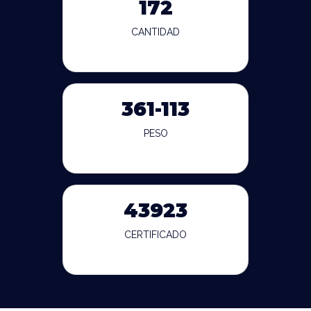
172
CANTIDAD
361-113
PESO
43923
CERTIFICADO