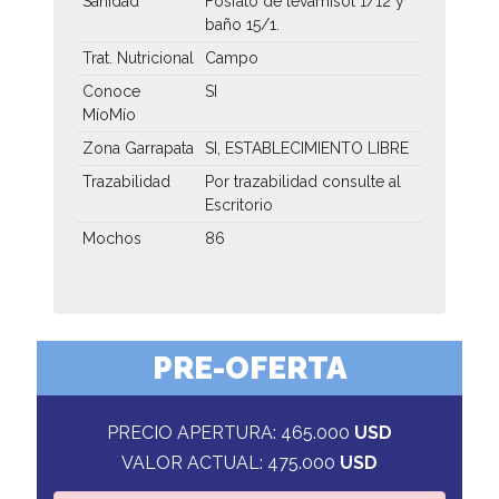
Sanidad
Fosfato de levamisol 1/12 y
baño 15/1.
Trat. Nutricional
Campo
Conoce
SI
MíoMío
Zona Garrapata
SI, ESTABLECIMIENTO LIBRE
Trazabilidad
Por trazabilidad consulte al
Escritorio
Mochos
86
PRE-OFERTA
PRECIO APERTURA: 465.000
USD
VALOR ACTUAL: 475.000
USD