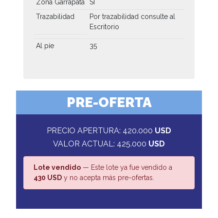
Zona Garrapata
SI
Trazabilidad
Por trazabilidad consulte al
Escritorio
Al píe
35
PRE-OFERTA
PRECIO APERTURA: 420.000
USD
VALOR ACTUAL: 425.000
USD
Lote vendido
— Este lote ya fue vendido a
430 USD
y no acepta más pre-ofertas.