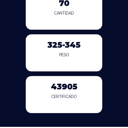
70
CANTIDAD
325-345
PESO
43905
CERTIFICADO