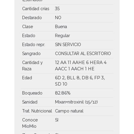
35
Cantidad crías
Destarado
NO
Clase
Buena
Estado
Regular
Estado repr.
SIN SERVICIO
Sangrado
CONSULTAR AL ESCRITORIO
12 AA
11 AAHE
6 HERA
4
Cantidad y
AACC
1 AACH
1 HE
Raza
6D 2, BLL 8, DB 6, FP 3,
Edad
SD 10
82.86%
Boqueado
Sanidad
Mixan+nitroxinil (15/12)
Trat. Nutricional
Campo natural
Conoce
SI
MíoMío