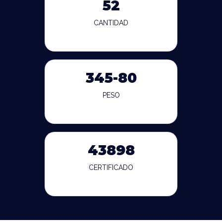
52
CANTIDAD
345-80
PESO
43898
CERTIFICADO