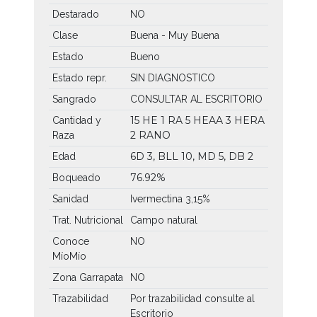
Destarado
NO
Clase
Buena - Muy Buena
Estado
Bueno
Estado repr.
SIN DIAGNOSTICO
Sangrado
CONSULTAR AL ESCRITORIO
15 HE
1 RA
5 HEAA
3 HERA
Cantidad y
2 RANO
Raza
6D 3, BLL 10, MD 5, DB 2
Edad
76.92%
Boqueado
Sanidad
Ivermectina 3,15%
Trat. Nutricional
Campo natural
Conoce
NO
MíoMío
Zona Garrapata
NO
Trazabilidad
Por trazabilidad consulte al
Escritorio