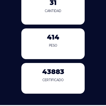
31
CANTIDAD
414
PESO
43883
CERTIFICADO