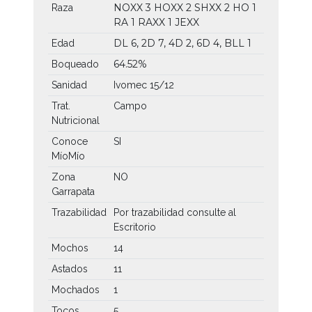
NOXX
3 HOXX
2 SHXX
2 HO
1
Raza
RA
1 RAXX
1 JEXX
DL 6, 2D 7, 4D 2, 6D 4, BLL 1
Edad
64.52%
Boqueado
Sanidad
Ivomec 15/12
Trat.
Campo
Nutricional
Conoce
SI
MíoMío
Zona
NO
Garrapata
Trazabilidad
Por trazabilidad consulte al
Escritorio
Mochos
14
Astados
11
Mochados
1
Tocos
5