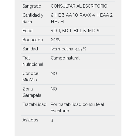
Sangrado
CONSULTAR AL ESCRITORIO
6 HE
3 AA
10 RAXX
4 HEAA
2
Cantidad y
HECH
Raza
4D 1, 6D 1, BLL 5, MD 9
Edad
64%
Boqueado
Sanidad
Ivermectina 3,15 %
Trat.
Campo natural
Nutricional
Conoce
NO
MíoMío
Zona
NO
Garrapata
Trazabilidad
Por trazabilidad consulte al
Escritorio
Astados
3