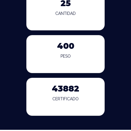
25
CANTIDAD
400
PESO
43882
CERTIFICADO