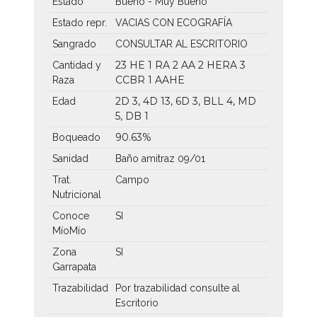
Estado
Bueno - Muy Bueno
Estado repr.
VACIAS CON ECOGRAFÍA
Sangrado
CONSULTAR AL ESCRITORIO
23 HE
1 RA
2 AA
2 HERA
3
Cantidad y
CCBR
1 AAHE
Raza
2D 3, 4D 13, 6D 3, BLL 4, MD
Edad
5, DB 1
90.63%
Boqueado
Sanidad
Baño amitraz 09/01
Trat.
Campo
Nutricional
Conoce
SI
MíoMío
Zona
SI
Garrapata
Trazabilidad
Por trazabilidad consulte al
Escritorio