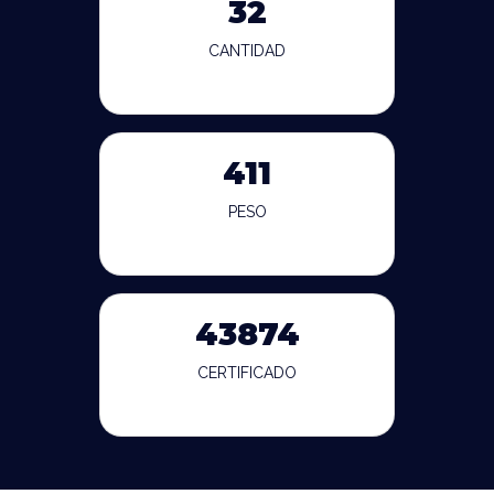
32
CANTIDAD
411
PESO
43874
CERTIFICADO