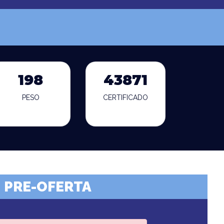
198
43871
PESO
CERTIFICADO
PRE-OFERTA