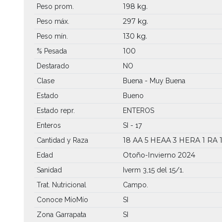
198 kg.
Peso prom.
297 kg.
Peso máx.
130 kg.
Peso mín.
100
% Pesada
Destarado
NO
Clase
Buena - Muy Buena
Estado
Bueno
Estado repr.
ENTEROS
Enteros
SI - 17
18 AA
5 HEAA
3 HERA
1 RA
Cantidad y Raza
Otoño-Invierno 2024
Edad
Sanidad
Iverm 3,15 del 15/1.
Trat. Nutricional
Campo.
Conoce MíoMío
SI
Zona Garrapata
SI