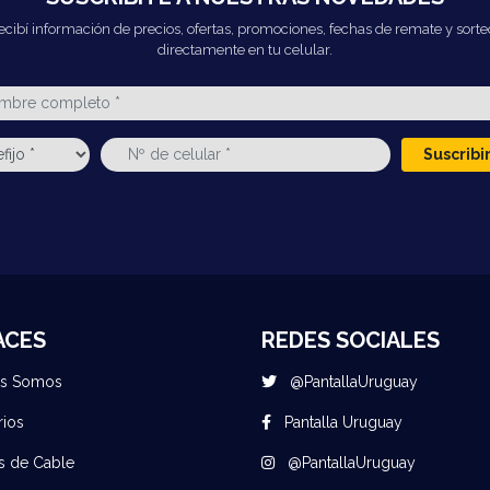
ecibí información de precios, ofertas, promociones, fechas de remate y sorte
directamente en tu celular.
Suscrib
ACES
REDES SOCIALES
es Somos
@PantallaUruguay
rios
Pantalla Uruguay
s de Cable
@PantallaUruguay