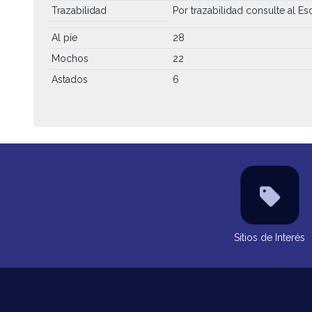
Trazabilidad
Por trazabilidad consulte al Esc
Al píe
28
Mochos
22
Astados
6
Sitios de Interés