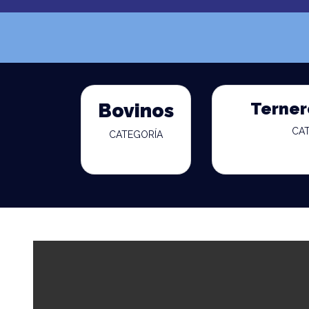
Terner
Bovinos
CA
CATEGORÍA