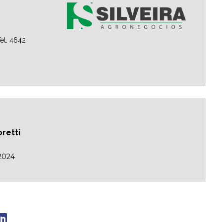
el. 4642
oretti
/2024