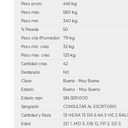
445 kg.
Peso prom.
580 kg.
Peso máx.
340 kg.
Peso mín.
50
% Pesada
79 kg.
Peso cría (Promedio)
32 kg.
Peso mín. crías
125 kg.
Peso máx. crías
42
Cantidad crías
Destarado
NO
Clase
Buena - Muy Buena
Estado
Bueno - Muy Bueno
Estado repr.
SIN SERVICIO
Sangrado
CONSULTAR AL ESCRITORIO
13 HERA
13 RA
6 AA
3 HE
2 RAL
Cantidad y Raza
2D 1, MD 3, DB 12, FP 2, SD 3
Edad