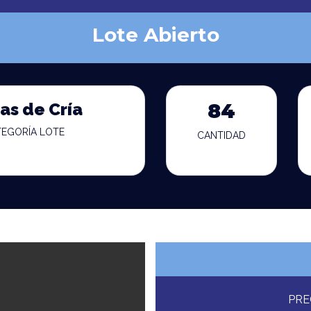
Lote Abierto
as de Cría
84
TEGORÍA LOTE
CANTIDAD
PRE