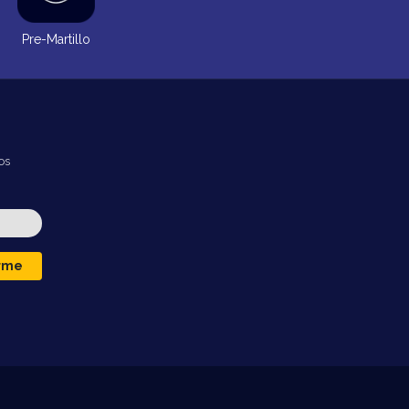
Pre-Martillo
os
irme