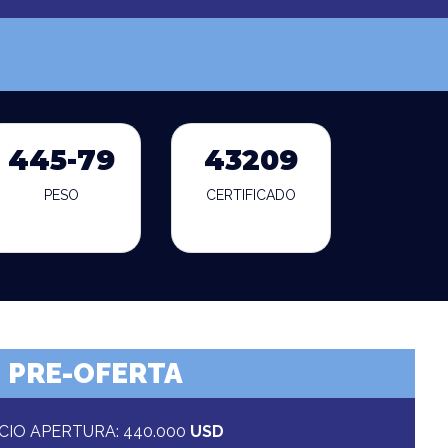
445-79
43209
PESO
CERTIFICADO
PRE-OFERTA
CIO APERTURA: 440.000
USD