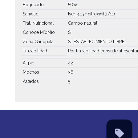
50%
Boqueado
Sanidad
Iver 3.15 + nitroxinil(1/11)
Trat. Nutricional
Campo natural
Conoce MíoMío
SI
Zona Garrapata
SI, ESTABLECIMIENTO LIBRE
Trazabilidad
Por trazabilidad consulte al Escrito
Al píe
42
Mochos
36
Astados
5