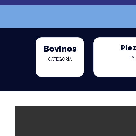
Piez
Bovinos
CA
CATEGORÍA