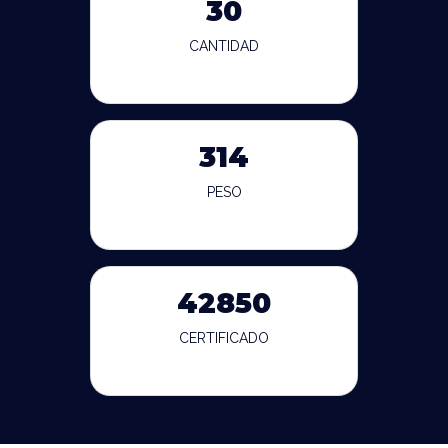
30
CANTIDAD
314
PESO
42850
CERTIFICADO