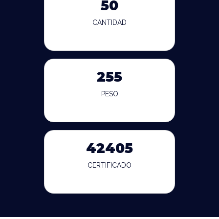
50
CANTIDAD
255
PESO
42405
CERTIFICADO