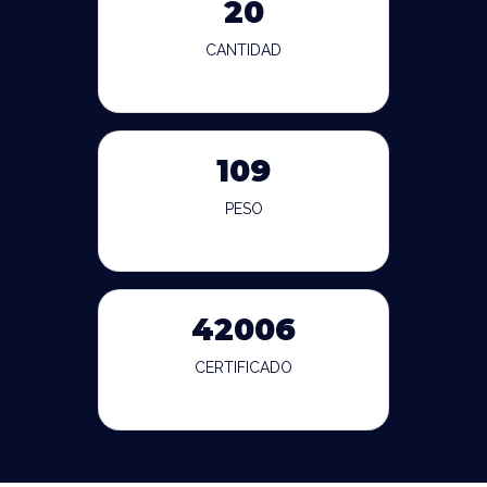
20
CANTIDAD
109
PESO
42006
CERTIFICADO