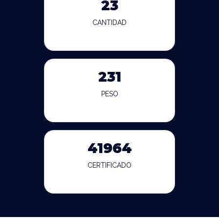
23
CANTIDAD
231
PESO
41964
CERTIFICADO