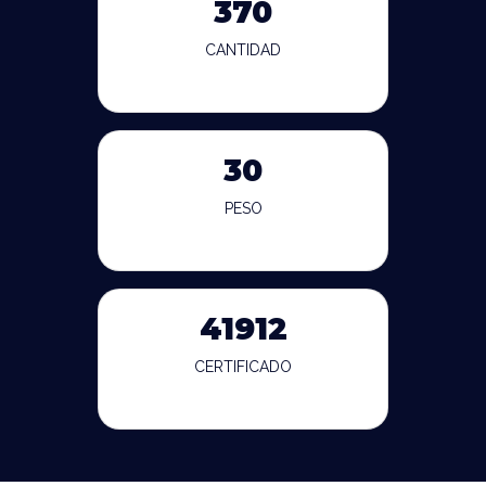
370
CANTIDAD
30
PESO
41912
CERTIFICADO