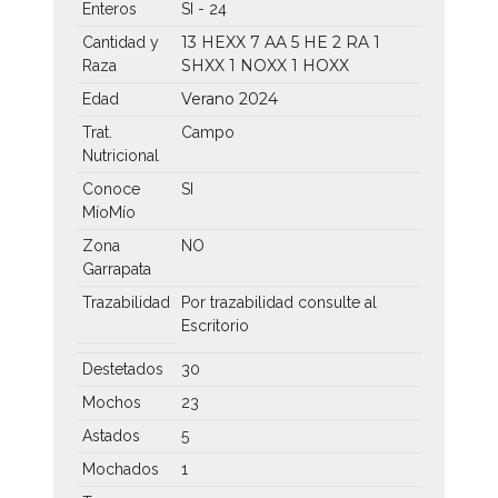
Enteros
SI - 24
13 HEXX
7 AA
5 HE
2 RA
1
Cantidad y
SHXX
1 NOXX
1 HOXX
Raza
Verano 2024
Edad
Trat.
Campo
Nutricional
Conoce
SI
MíoMío
Zona
NO
Garrapata
Trazabilidad
Por trazabilidad consulte al
Escritorio
Destetados
30
Mochos
23
Astados
5
Mochados
1