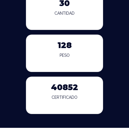
30
CANTIDAD
128
PESO
40852
CERTIFICADO