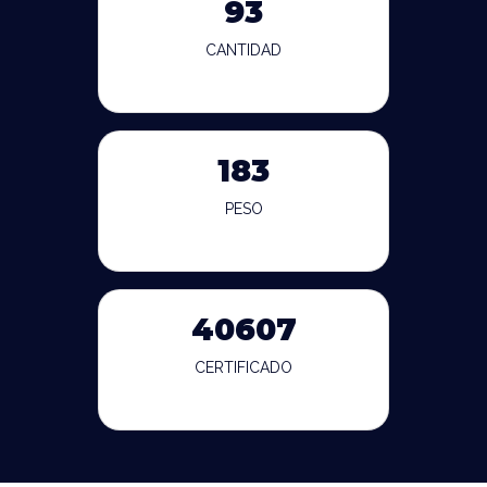
93
CANTIDAD
183
PESO
40607
CERTIFICADO