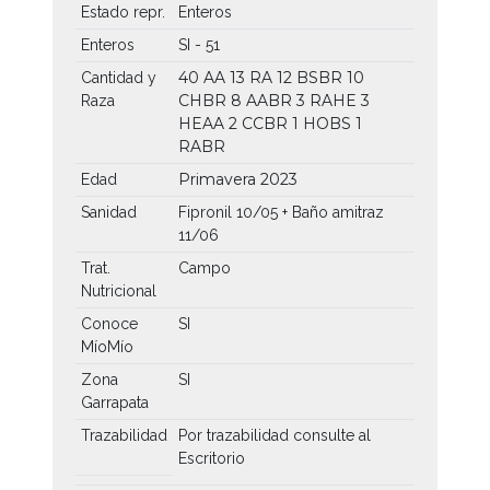
Estado repr.
Enteros
Enteros
SI - 51
40 AA
13 RA
12 BSBR
10
Cantidad y
CHBR
8 AABR
3 RAHE
3
Raza
HEAA
2 CCBR
1 HOBS
1
RABR
Primavera 2023
Edad
Sanidad
Fipronil 10/05 + Baño amitraz
11/06
Trat.
Campo
Nutricional
Conoce
SI
MíoMío
Zona
SI
Garrapata
Trazabilidad
Por trazabilidad consulte al
Escritorio