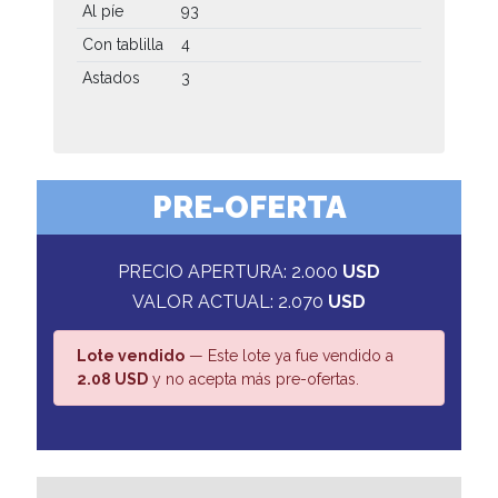
Al píe
93
Con tablilla
4
Astados
3
PRE-OFERTA
PRECIO APERTURA: 2.000
USD
VALOR ACTUAL: 2.070
USD
Lote vendido
— Este lote ya fue vendido a
2.08 USD
y no acepta más pre-ofertas.