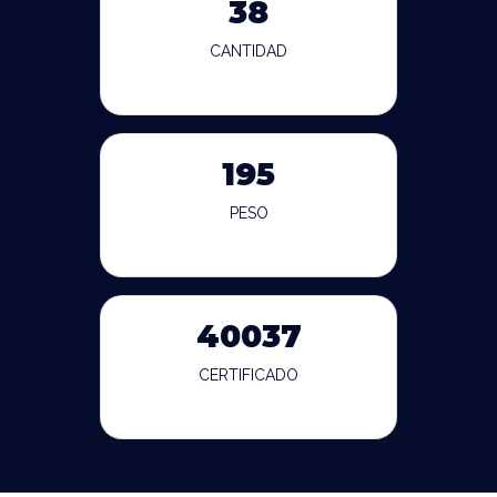
38
CANTIDAD
195
PESO
40037
CERTIFICADO