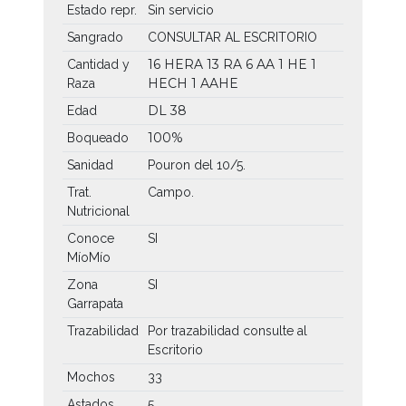
Estado repr.
Sin servicio
Sangrado
CONSULTAR AL ESCRITORIO
16 HERA
13 RA
6 AA
1 HE
1
Cantidad y
HECH
1 AAHE
Raza
DL 38
Edad
100%
Boqueado
Sanidad
Pouron del 10/5.
Trat.
Campo.
Nutricional
Conoce
SI
MíoMío
Zona
SI
Garrapata
Trazabilidad
Por trazabilidad consulte al
Escritorio
Mochos
33
Astados
5