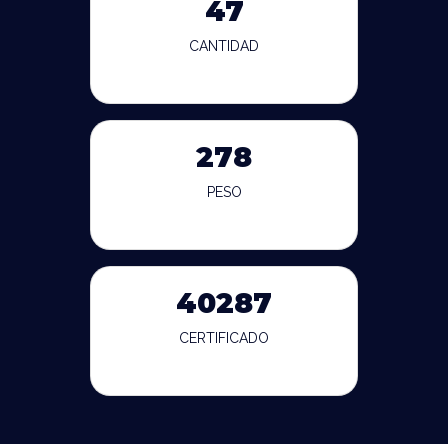
47
CANTIDAD
278
PESO
40287
CERTIFICADO