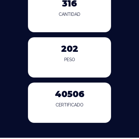
316
CANTIDAD
202
PESO
40506
CERTIFICADO