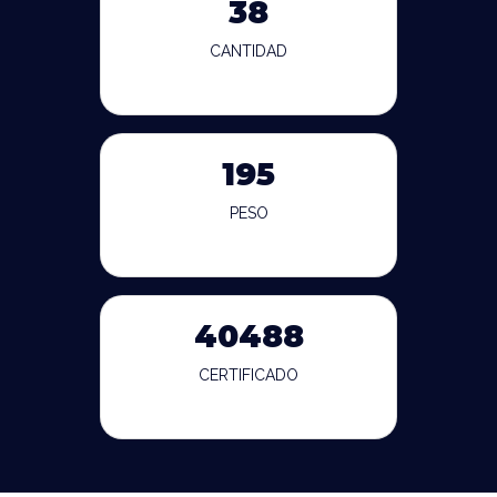
38
CANTIDAD
195
PESO
40488
CERTIFICADO