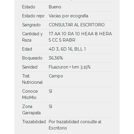
Estado
Bueno
Estado repr.
Vacías por ecografía
Sangrado
CONSULTAR AL ESCRITORIO
17 AA
10 RA
10 HEAA
8 HERA
Cantidad y
5 CC
5 RABR
Raza
4D 3, 6D 16, BLL 1
Edad
36.36%
Boqueado
Sanidad
Fluazuron + Ivm 3,15%
Trat.
Campo
Nutricional
Conoce
SI
MíoMío
Zona
SI
Garrapata
Trazabilidad
Por trazabilidad consulte al
Escritorio