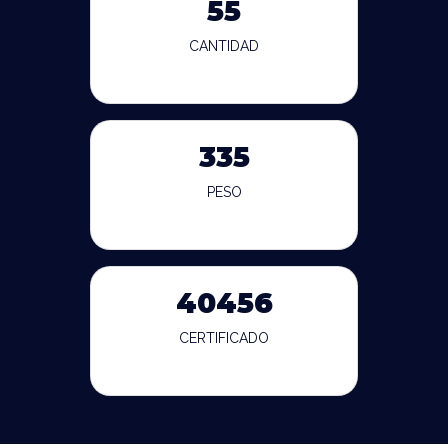
55
CANTIDAD
335
PESO
40456
CERTIFICADO