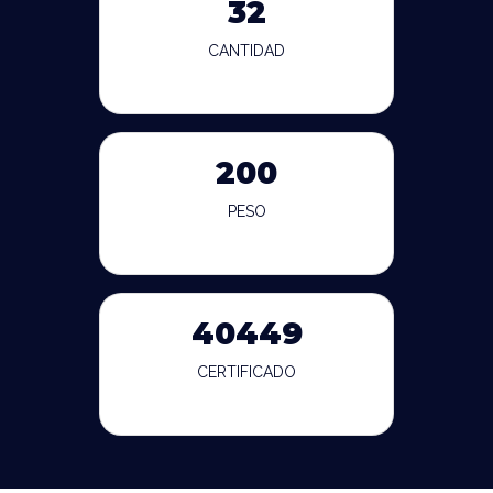
32
CANTIDAD
200
PESO
40449
CERTIFICADO