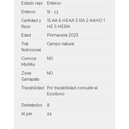
Estado repr.
Enteros
Enteros
SI - 13
15 AA
6 HEAA
3 RA
2 AAHO
1
Cantidad y
HE
5 HERA
Raza
Primavera 2023
Edad
Trat.
Campo natural
Nutricional
Conoce
NO
MíoMío
Zona
NO
Garrapata
Trazabilidad
Por trazabilidad consulte al
Escritorio
Destetados
8
Al píe
24