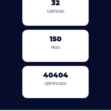
32
CANTIDAD
150
PESO
40404
CERTIFICADO