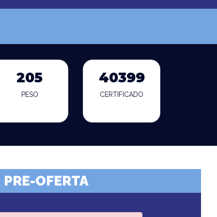
205
40399
PESO
CERTIFICADO
PRE-OFERTA