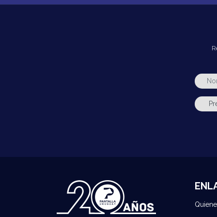
R
ENL
Quien