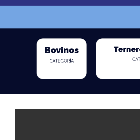
Terner
Bovinos
CA
CATEGORÍA