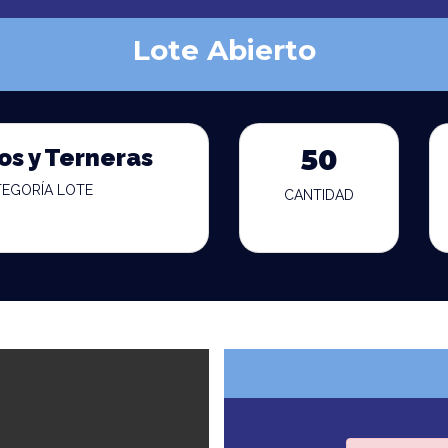
Lote Abierto
os y Terneras
50
TEGORÍA LOTE
CANTIDAD