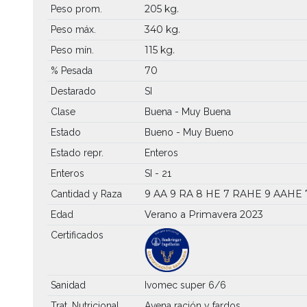
205 kg.
Peso prom.
340 kg.
Peso máx.
115 kg.
Peso mín.
70
% Pesada
Destarado
SI
Clase
Buena - Muy Buena
Estado
Bueno - Muy Bueno
Estado repr.
Enteros
Enteros
SI - 21
9 AA
9 RA
8 HE
7 RAHE
9 AAHE
Cantidad y Raza
Verano a Primavera 2023
Edad
Certificados
Sanidad
Ivomec super 6/6
Trat. Nutricional
Avena ración y fardos