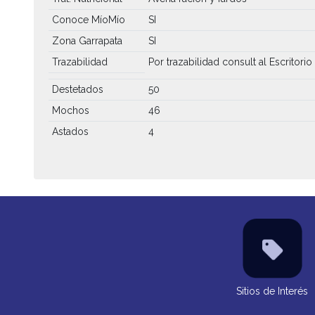
Conoce MíoMío
SI
Zona Garrapata
SI
Trazabilidad
Por trazabilidad consult al Escritorio
Destetados
50
Mochos
46
Astados
4
Sitios de Interés